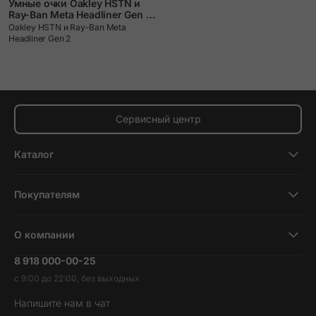
Умные очки Oakley HSTN и
Ray-Ban Meta Headliner Gen 2:
сравниваем и выбираем.
Oakley HSTN и Ray-Ban Meta
Headliner Gen 2
Сервисный центр
Каталог
Смартфоны
Покупателям
Планшеты
Новости и обзоры
Ноутбуки и компьютеры
О компании
Акции
Умные часы и фитнесс-браслеты
8 918 000-00-25
Вакансии
Трейд-ин
Наушники и колонки
с 9:00 до 22:00, без выходных
Контакты
Гарантия и возврат
Продукция Dyson
Напишите нам в чат
Обратная связь
Доставка и оплата
Гейминг