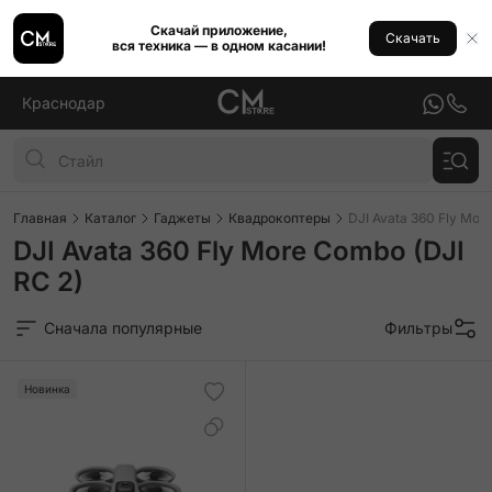
Скачай приложение,
Скачать
вся техника — в одном касании!
Краснодар
Главная
Каталог
Гаджеты
Квадрокоптеры
DJI Avata 360 Fly Mor
DJI Avata 360 Fly More Combo (DJI
RC 2)
Сначала популярные
Фильтры
Новинка