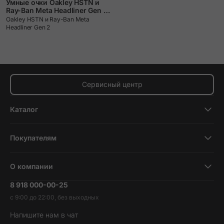
Умные очки Oakley HSTN и
Ray-Ban Meta Headliner Gen 2:
сравниваем и выбираем.
Oakley HSTN и Ray-Ban Meta
Headliner Gen 2
Сервисный центр
Каталог
Смартфоны
Покупателям
Планшеты
Новости и обзоры
Ноутбуки и компьютеры
О компании
Акции
Умные часы и фитнесс-браслеты
8 918 000-00-25
Вакансии
Трейд-ин
Наушники и колонки
с 9:00 до 22:00, без выходных
Контакты
Гарантия и возврат
Продукция Dyson
Напишите нам в чат
Обратная связь
Доставка и оплата
Гейминг