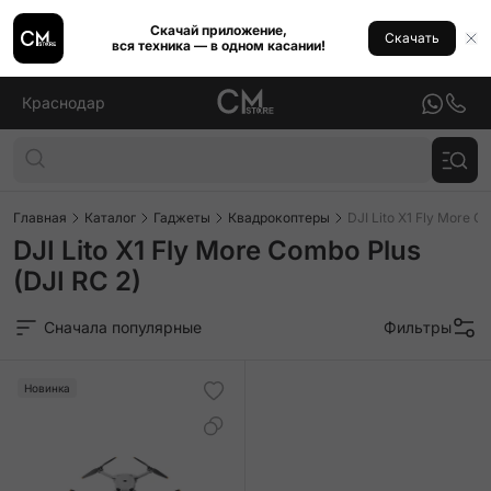
Скачай приложение,
Скачать
вся техника — в одном касании!
Краснодар
Главная
Каталог
Гаджеты
Квадрокоптеры
DJI Lito X1 Fly More C
DJI Lito X1 Fly More Combo Plus
(DJI RC 2)
Сначала популярные
Фильтры
Новинка