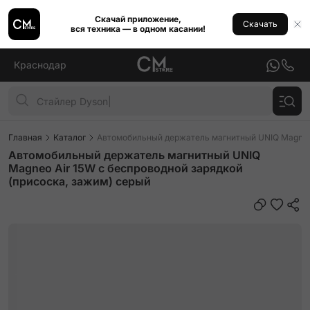
Скачай приложение,
Скачать
вся техника — в одном касании!
Краснодар
Главная
Каталог
Автомобильный держатель магнитный UNIQ Magneo 
Автомобильный держатель магнитный UNIQ
Magneo Air 15W с беспроводной зарядкой
(присоска, зажим) серый