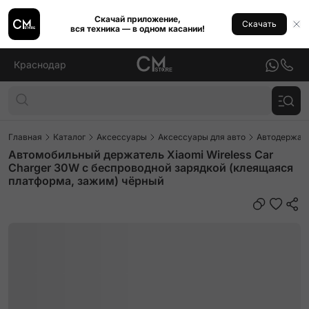
Скачай приложение,
Скачать
вся техника — в одном касании!
Краснодар
Главная
Каталог
Аксессуары
Аксессуары для авто
Автодержат
Автомобильный держатель Xiaomi Wireless Car
Charger 30W с беспроводной зарядкой (клеящаяся
платформа, зажим) чёрный