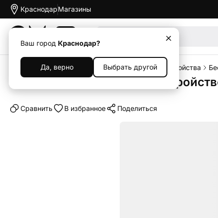
Краснодар
Магазины
Акции
Ваш город
Краснодар?
Да, верно
Выбрать другой
Главная
Каталог
Аксессуары
Зарядные устройства
Бе
Беспроводное зарядное устройство 
Cравнить
В избранное
Поделиться