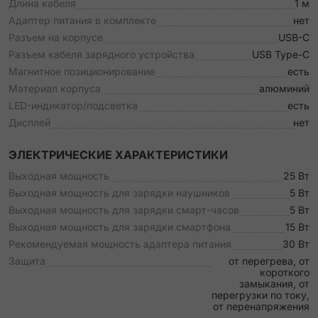
Длина кабеля
1 м
Адаптер питания в комплекте
нет
Разъем на корпусе
USB-C
Разъем кабеля зарядного устройства
USB Type-C
Магнитное позиционирование
есть
Материал корпуса
алюминий
LED-индикатор/подсветка
есть
Дисплей
нет
ЭЛЕКТРИЧЕСКИЕ ХАРАКТЕРИСТИКИ
Выходная мощность
25 Вт
Выходная мощность для зарядки наушников
5 Вт
Выходная мощность для зарядки смарт-часов
5 Вт
Выходная мощность для зарядки смартфона
15 Вт
Рекомендуемая мощность адаптера питания
30 Вт
Защита
от перегрева, от
короткого
замыкания, от
перегрузки по току,
от перенапряжения