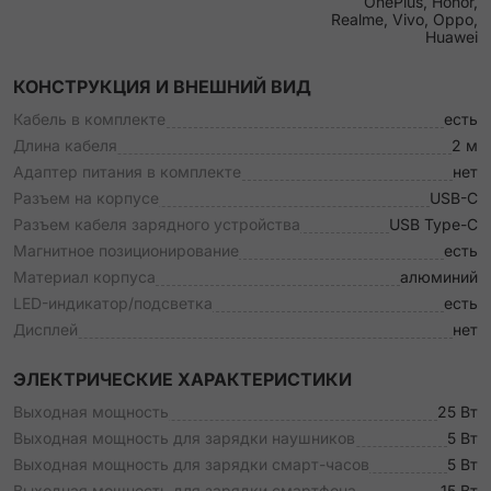
OnePlus, Honor,
Realme, Vivo, Oppo,
Huawei
КОНСТРУКЦИЯ И ВНЕШНИЙ ВИД
Кабель в комплекте
есть
Длина кабеля
2 м
Адаптер питания в комплекте
нет
Разъем на корпусе
USB-C
Разъем кабеля зарядного устройства
USB Type-C
Магнитное позиционирование
есть
Материал корпуса
алюминий
LED-индикатор/подсветка
есть
Дисплей
нет
ЭЛЕКТРИЧЕСКИЕ ХАРАКТЕРИСТИКИ
Выходная мощность
25 Вт
Выходная мощность для зарядки наушников
5 Вт
Выходная мощность для зарядки смарт-часов
5 Вт
Выходная мощность для зарядки смартфона
15 Вт