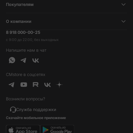
Покупателям
Планшеты
Новости и обзоры
Ноутбуки и компьютеры
О компании
Акции
Умные часы и фитнесс-браслеты
8 918 000-00-25
Вакансии
Трейд-ин
Наушники и колонки
с 9:00 до 22:00, без выходных
Контакты
Гарантия и возврат
Продукция Dyson
Напишите нам в чат
Обратная связь
Доставка и оплата
Гейминг
О нас
Кредит и рассрочка
Гаджеты
Публичная оферта
Вопросы и ответы
Услуги и софт
CMstore в соцсетях
Политика конфиденциальности
Карта сайта
Идеи подарков
Новинки
Возникли вопросы?
Товары дня
Выгодные комплекты
Служба поддержки
Скачайте мобильное приложение
Хиты продаж
Уценка