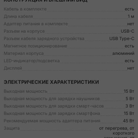
Кабель в комплекте
есть
Длина кабеля
1 м
Адаптер питания в комплекте
нет
Разъем на корпусе
USB-C
Разъем кабеля зарядного устройства
USB Type-C
Магнитное позиционирование
есть
Материал корпуса
алюминий
LED-индикатор/подсветка
есть
Дисплей
нет
ЭЛЕКТРИЧЕСКИЕ ХАРАКТЕРИСТИКИ
Выходная мощность
15 Вт
Выходная мощность для зарядки наушников
5 Вт
Выходная мощность для зарядки смарт-часов
3 Вт
Выходная мощность для зарядки смартфона
15 Вт
Рекомендуемая мощность адаптера питания
45 Вт
Защита
от перегрева, от
короткого
замыкания, от