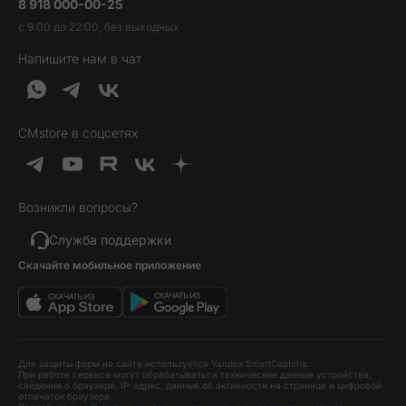
8 918 000-00-25
Вакансии
Трейд-ин
Наушники и колонки
с 9:00 до 22:00, без выходных
Контакты
Гарантия и возврат
Продукция Dyson
Напишите нам в чат
Обратная связь
Доставка и оплата
Гейминг
О нас
Кредит и рассрочка
Гаджеты
Публичная оферта
Вопросы и ответы
Услуги и софт
CMstore в соцсетях
Политика конфиденциальности
Карта сайта
Идеи подарков
Новинки
Возникли вопросы?
Товары дня
Выгодные комплекты
Служба поддержки
Скачайте мобильное приложение
Хиты продаж
Уценка
Для защиты форм на сайте используется Yandex SmartCaptcha.
При работе сервиса могут обрабатываться технические данные устройства,
сведения о браузере, IP-адрес, данные об активности на странице и цифровой
отпечаток браузера.