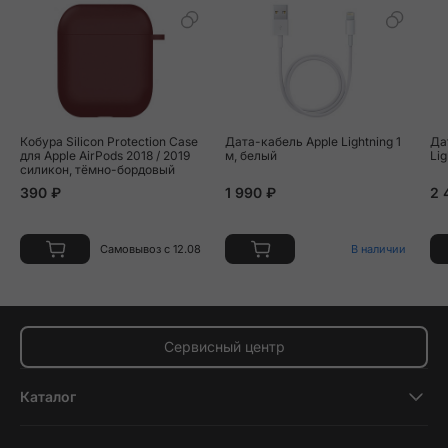
Кобура Silicon Protection Case
Дата-кабель Apple Lightning 1
Дата
для Apple AirPods 2018 / 2019
м, белый
Lig
силикон, тёмно-бордовый
390 ₽
1 990 ₽
2 
Самовывоз с 12.08
В наличии
Сервисный центр
Каталог
Смартфоны