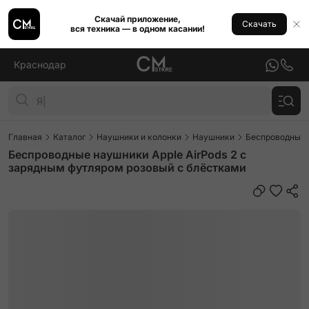
Скачай приложение,
Скачать
вся техника — в одном касании!
Краснодар
Главная
Каталог
Наушники и колонки
Наушники
Беспроводные
Беспроводные наушники Apple AirPods 2 с
зарядным футляром розовый с блёстками