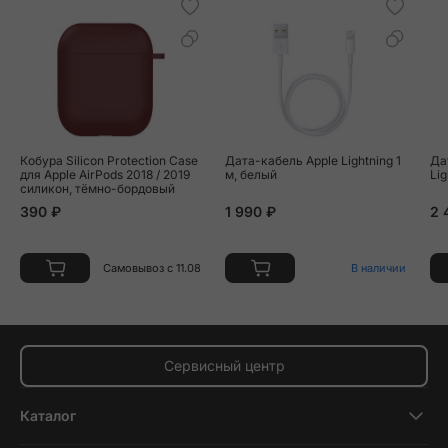
Кобура Silicon Protection Case
Дата-кабель Apple Lightning 1
Дата
для Apple AirPods 2018 / 2019
м, белый
Lig
силикон, тёмно-бордовый
390 ₽
1 990 ₽
2 
Самовывоз с 11.08
В наличии
Сервисный центр
Каталог