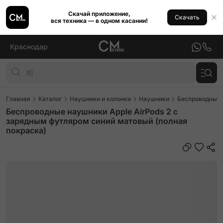
Скачай приложение,
Скачать
вся техника — в одном касании!
Краснодар
Главная
Каталог
Наушники и колонки
Наушники
Беспроводные
Беспроводные наушники Apple AirPods 2 с
зарядным футляром синий матовый (полная
покраска)