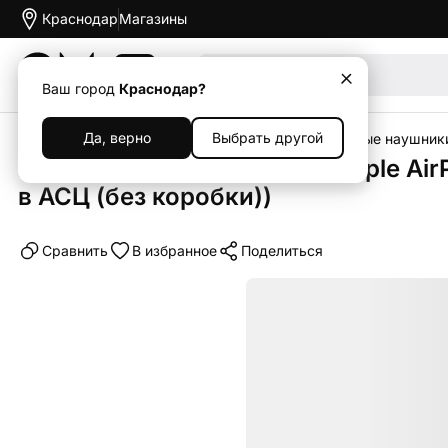
Краснодар
Магазины
Акции
Ваш город
Краснодар?
Да, верно
Выбрать другой
Главная
Каталог
Уцененная техника
Уцененные наушники
Беспроводные наушники Apple AirP
в АСЦ (без коробки))
Cравнить
В избранное
Поделиться
Уценка