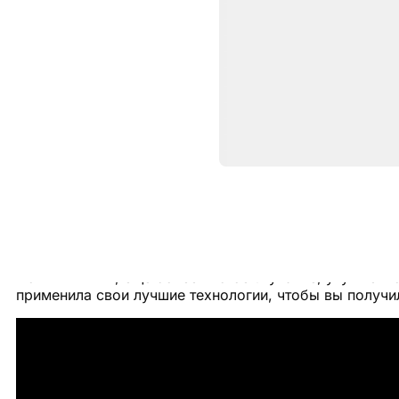
Описание
Беспроводные наушники AirPod
Новый чип H2, ещё более чистое звучание, улучшен
применила свои лучшие технологии, чтобы вы получ