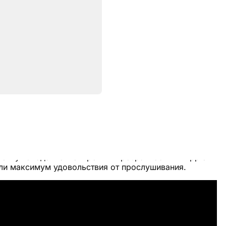
Характеристики
s Pro 2
— долгожданная новинка 2022 года.
ное шумоподавление и режим прозрачности — Apple
или максимум удовольствия от прослушивания.