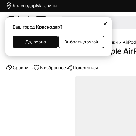
Краснодар
Магазины
Акции
Ваш город
Краснодар?
Да, верно
Выбрать другой
Главная
Каталог
Наушники и колонки
Наушники
AirPod
Беспроводные наушники Apple AirPo
Cравнить
В избранное
Поделиться