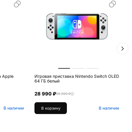
о Apple
Игровая приставка Nintendo Switch OLED
В
64 ГБ белый
B
28 990 ₽
35 990 ₽
В наличии
В наличии
В корзину