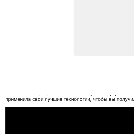
Описание
Беспроводные наушники AirPod
Новый чип H2, ещё более чистое звучание, улучшен
применила свои лучшие технологии, чтобы вы получ