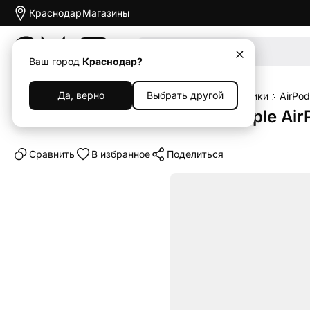
Краснодар
Магазины
Акции
Ваш город
Краснодар?
Да, верно
Выбрать другой
Главная
Каталог
Наушники и колонки
Наушники
AirPod
Беспроводные наушники Apple AirP
Cравнить
В избранное
Поделиться