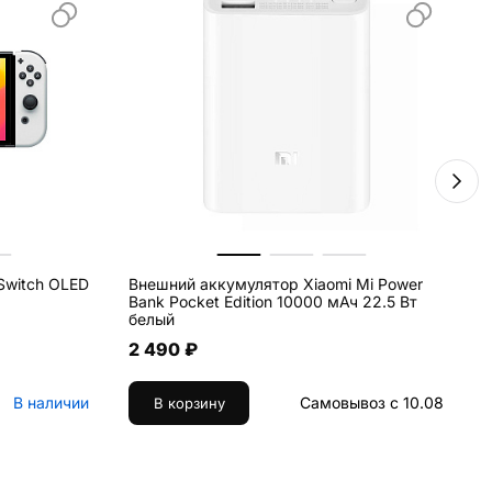
Switch OLED
Внешний аккумулятор Xiaomi Mi Power
К
Bank Pocket Edition 10000 мАч 22.5 Вт
белый
2 490 ₽
В наличии
Самовывоз с 10.08
В корзину