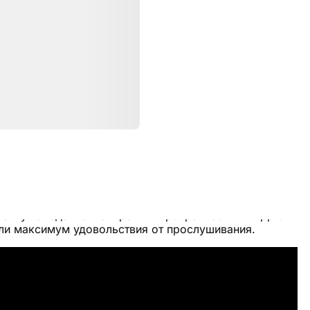
Характеристики
s Pro 2
— долгожданная новинка 2022 года.
ное шумоподавление и режим прозрачности — Apple
или максимум удовольствия от прослушивания.