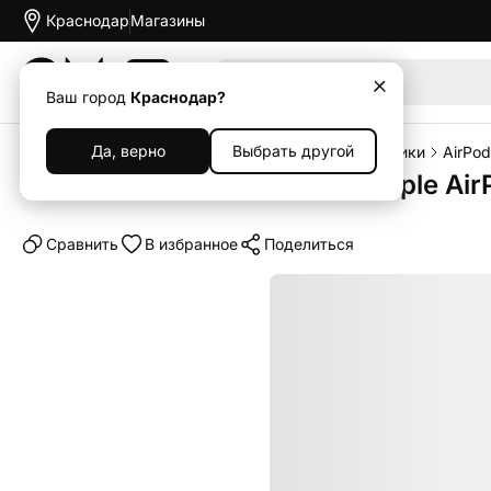
Краснодар
Магазины
Акции
Ваш город
Краснодар?
Да, верно
Выбрать другой
Главная
Каталог
Наушники и колонки
Наушники
AirPod
Беспроводные наушники Apple AirPo
Cравнить
В избранное
Поделиться