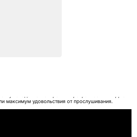
Характеристики
s Pro 2
— долгожданная новинка 2022 года.
ное шумоподавление и режим прозрачности — Apple
или максимум удовольствия от прослушивания.