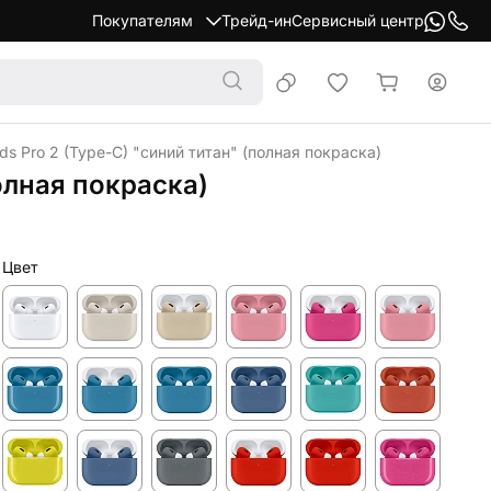
Покупателям
Трейд-ин
Сервисный центр
s Pro 2 (Type-C) "синий титан" (полная покраска)
олная покраска)
Цвет