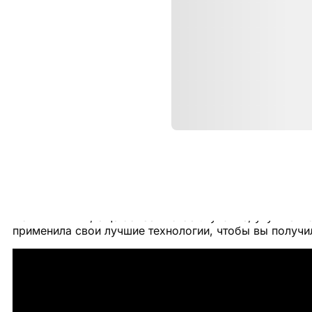
Описание
Беспроводные наушники AirPod
Новый чип H2, ещё более чистое звучание, улучшен
применила свои лучшие технологии, чтобы вы получ