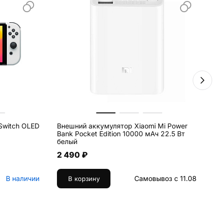
Switch OLED
Внешний аккумулятор Xiaomi Mi Power
К
Bank Pocket Edition 10000 мАч 22.5 Вт
белый
2 490 ₽
В наличии
Самовывоз с 11.08
В корзину