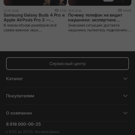
2
22.05.2026
2782
16.12.2025
16496
A
Samsung Galaxy Buds 4 Pro и
Почему телефон не видит
и
Apple AirPods Pro 3 —
наушники: экспертное
п
сравнение двух флагманских
руководство по решению
A
В новом обзоре разобрали всё
Знакомая ситуация: достаете
TWS-наушников
п
самое важное: звук,
наушники, пытаетесь подключить к
н
шумоподавление, микрофоны,
телефону, а он их просто не видит.
о
автономность и ,конечно, работу в
Или видит, но звук не идет.
с
экосистемах Apple и Samsung.
Раздражает? Еще как! Хорошая
п
новость – в большинстве случаев
проблему можно решить
самостоятельно за несколько
Сервисный центр
минут.
Каталог
Смартфоны
Покупателям
Планшеты
Новости и обзоры
Ноутбуки и компьютеры
О компании
Акции
Умные часы и фитнесс-браслеты
8 918 000-00-25
Вакансии
Трейд-ин
Наушники и колонки
с 9:00 до 22:00, без выходных
Контакты