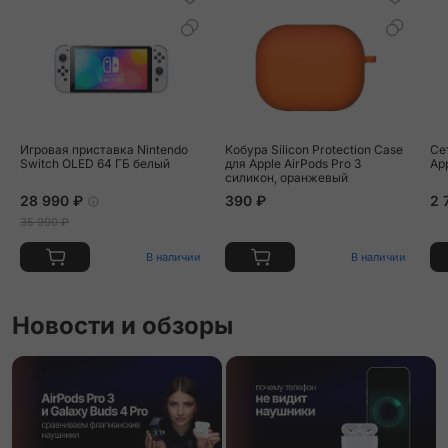
Игровая приставка Nintendo
Кобура Silicon Protection Case
Се
Switch OLED 64 ГБ белый
для Apple AirPods Pro 3
Ap
силикон, оранжевый
28 990 ₽
390 ₽
2 
35 990 ₽
В наличии
В наличии
Новости и обзоры