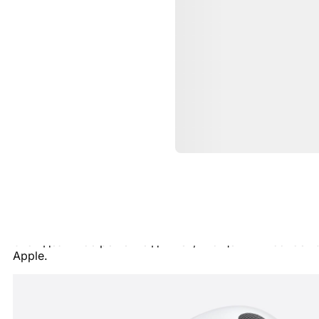
Описание
AirPods Pro 3
— новое поколение флагмански
Это идеальное решение для тех, кто ценит высокое
к
Apple.