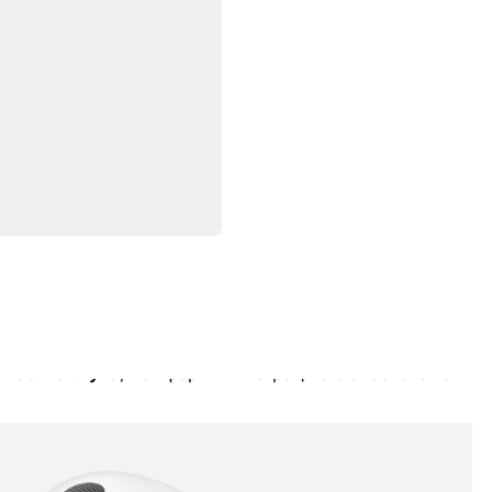
Характеристики
х наушников Apple, представленных в 2025 году.
ачество звука
, комфорт и интеграцию с экосистемой