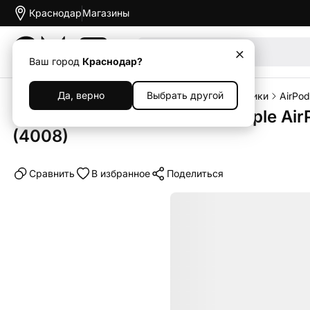
Краснодар
Магазины
Акции
Ваш город
Краснодар?
Да, верно
Выбрать другой
Главная
Каталог
Наушники и колонки
Наушники
AirPod
Беспроводные наушники Apple Air
(4008)
Cравнить
В избранное
Поделиться