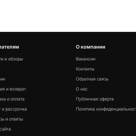
новость – в большинстве случаев проблему можно
решить самостоятельно за несколько минут.
пателям
О компании
ти и обзоры
Вакансии
Контакты
-ин
Обратная связь
ия и возврат
О нас
ка и оплата
Публичная оферта
 и рассрочка
Политика конфиденциальнос
сы и ответы
сайта