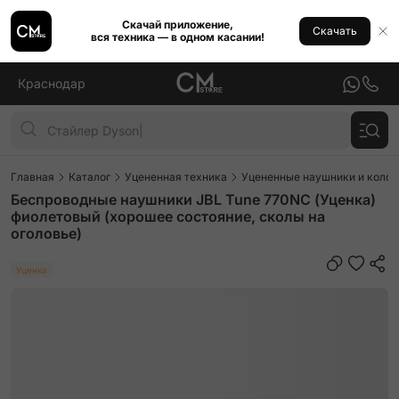
Скачай приложение,
Скачать
вся техника — в одном касании!
Краснодар
Главная
Каталог
Уцененная техника
Уцененные наушники и колон
Беспроводные наушники JBL Tune 770NC (Уценка)
фиолетовый (хорошее состояние, сколы на
оголовье)
Уценка