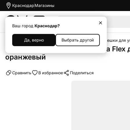
Краснодар
Магазины
Акции
Ваш город
Краснодар?
Да, верно
Выбрать другой
Главная
Каталог
Аксессуары
Ремешки
Ремешки для у
Блочный браслет UNIQ Strova Flex 
оранжевый
Cравнить
В избранное
Поделиться