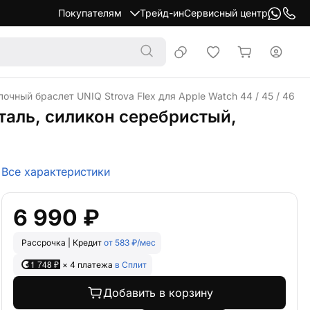
Покупателям
Трейд-ин
Сервисный центр
лочный браслет UNIQ Strova Flex для Apple Watch 44 / 45 / 46 
сталь, силикон серебристый,
Все характеристики
6 990 ₽
Рассрочка | Кредит
от 583 ₽/мес
1 748 ₽
× 4 платежа
в Сплит
Добавить в корзину