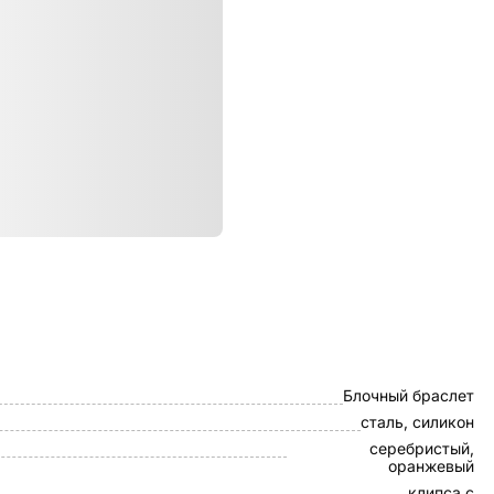
ристики
UNIQ
Блочный браслет
сталь, силикон
серебристый,
оранжевый
клипса с