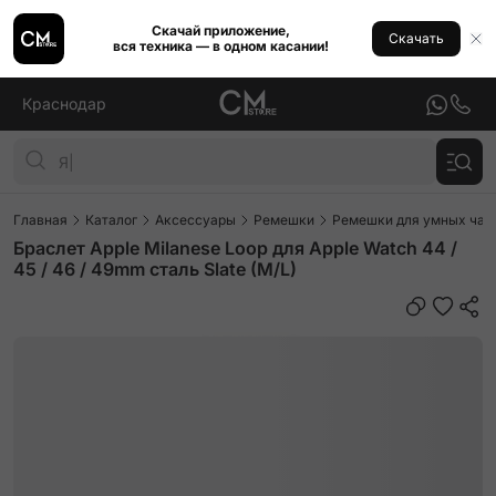
Скачай приложение,
Скачать
вся техника — в одном касании!
Краснодар
Главная
Каталог
Аксессуары
Ремешки
Ремешки для умных часо
Браслет Apple Milanese Loop для Apple Watch 44 /
45 / 46 / 49mm сталь Slate (M/L)