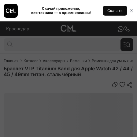
Скачай приложение,
Скачать
вся техника — в одном касании!
Краснодар
Главная
Каталог
Аксессуары
Ремешки
Ремешки для умных часо
Браслет VLP Titanium Band для Apple Watch 42 / 44 /
45 / 49mm титан, сталь чёрный