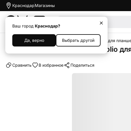
Краснодар
Магазины
Акции
Ваш город
Краснодар?
Да, верно
Выбрать другой
Главная
Каталог
Аксессуары
Чехлы
Чехлы для планш
Чехол-книжка Apple Smart Folio для 
Cравнить
В избранное
Поделиться