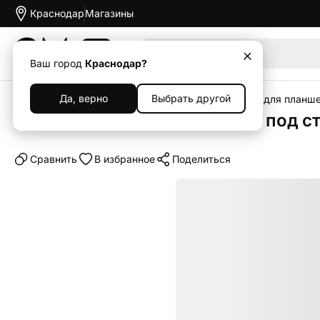
Краснодар
Магазины
Акции
Ваш город
Краснодар?
Да, верно
Выбрать другой
Главная
Каталог
Аксессуары
Чехлы
Чехлы для планш
Чехол-книжка c отделением под сти
Cравнить
В избранное
Поделиться