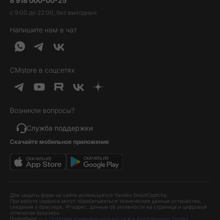
8 918 000-00-25
Вакансии
Трейд-ин
Наушники и колонки
с 9:00 до 22:00, без выходных
Контакты
Гарантия и возврат
Продукция Dyson
Напишите нам в чат
Обратная связь
Доставка и оплата
Гейминг
О нас
Кредит и рассрочка
Гаджеты
Публичная оферта
Вопросы и ответы
Услуги и софт
CMstore в соцсетях
Политика конфиденциальности
Карта сайта
Идеи подарков
Новинки
Возникли вопросы?
Товары дня
Выгодные комплекты
Служба поддержки
Скачайте мобильное приложение
Хиты продаж
Уценка
Для защиты форм на сайте используется Yandex SmartCaptcha.
При работе сервиса могут обрабатываться технические данные устройства,
сведения о браузере, IP-адрес, данные об активности на странице и цифровой
отпечаток браузера.
Подробнее —
в Политике конфиденциальности
и
в уведомлении Yandex