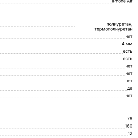
iPhone Air
полиуретан,
термополиуретан
нет
4 мм
есть
есть
нет
нет
нет
да
нет
78
160
12