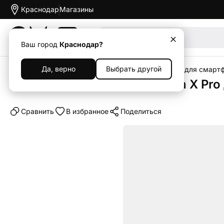
Краснодар
Магазины
Акции
Ваш город
Краснодар?
Да, верно
Выбрать другой
Главная
Каталог
Аксессуары
Чехлы
Чехлы для смарт
Чехол-книжка Dux Ducis Skin X Pro
Cравнить
В избранное
Поделиться