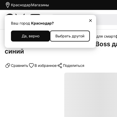
Краснодар
Магазины
Акции
Ваш город
Краснодар?
Да, верно
Выбрать другой
Главная
Каталог
Аксессуары
Чехлы
Чехлы для смарт
Чехол-книжка Premium Rich Boss дл
синий
Cравнить
В избранное
Поделиться