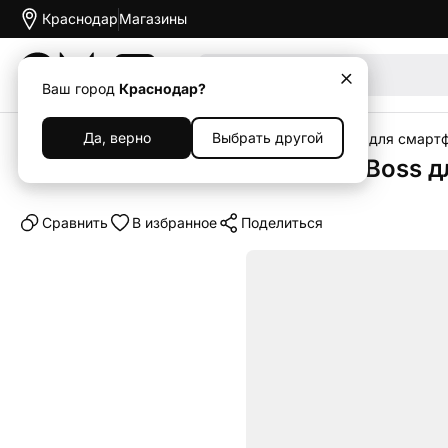
Краснодар
Магазины
Акции
Ваш город
Краснодар?
Да, верно
Выбрать другой
Главная
Каталог
Аксессуары
Чехлы
Чехлы для смарт
Чехол-книжка Premium Rich Boss д
Cравнить
В избранное
Поделиться