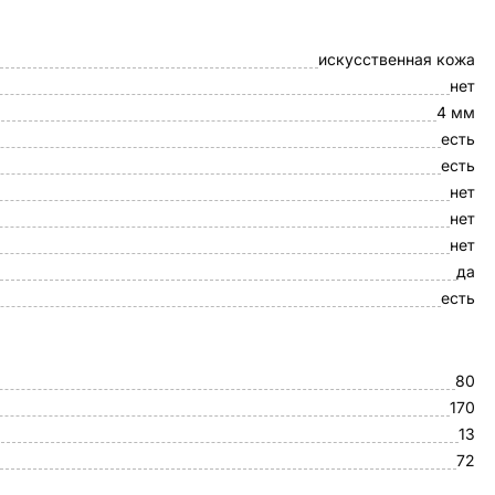
искусственная кожа
нет
4 мм
есть
есть
нет
нет
нет
да
есть
80
170
13
72