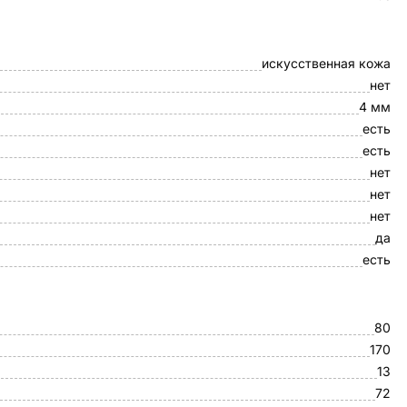
искусственная кожа
нет
4 мм
есть
есть
нет
нет
нет
да
есть
80
170
13
72