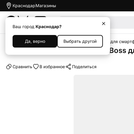
Краснодар
Магазины
Акции
Ваш город
Краснодар?
Да, верно
Выбрать другой
Главная
Каталог
Аксессуары
Чехлы
Чехлы для смарт
Чехол-книжка Premium Rich Boss дл
Cравнить
В избранное
Поделиться