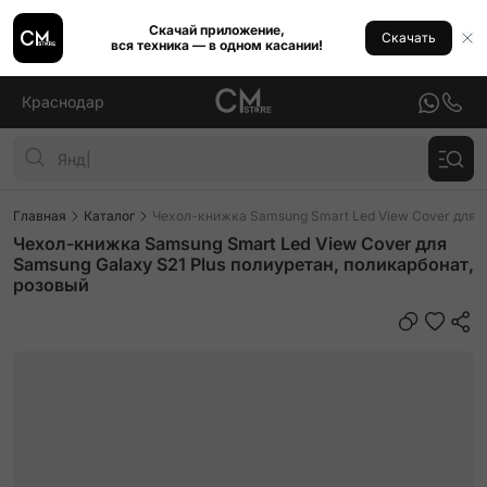
Скачай приложение,
Скачать
вся техника — в одном касании!
Краснодар
Главная
Каталог
Чехол-книжка Samsung Smart Led View Cover для S
Чехол-книжка Samsung Smart Led View Cover для
Samsung Galaxy S21 Plus полиуретан, поликарбонат,
розовый