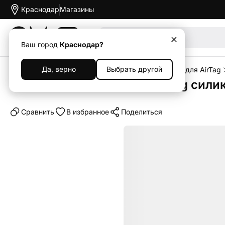
Краснодар
Магазины
Акции
Ваш город
Краснодар?
Да, верно
Выбрать другой
Главная
Каталог
Аксессуары
Чехлы
Чехлы для AirTag
Чехол uBear Touch для AirTag сили
Cравнить
В избранное
Поделиться