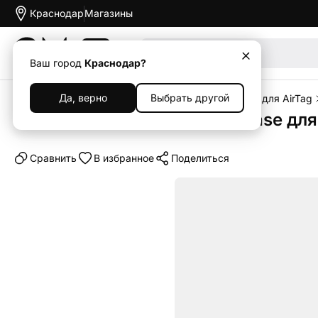
Краснодар
Магазины
Акции
Ваш город
Краснодар?
Да, верно
Выбрать другой
Главная
Каталог
Аксессуары
Чехлы
Чехлы для AirTag
Чехол UNIQ Liquid Silicone Case дл
Cравнить
В избранное
Поделиться