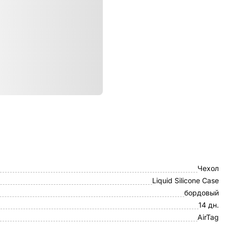
ристики
UNIQ
Чехол
Liquid Silicone Case
бордовый
14 дн.
AirTag