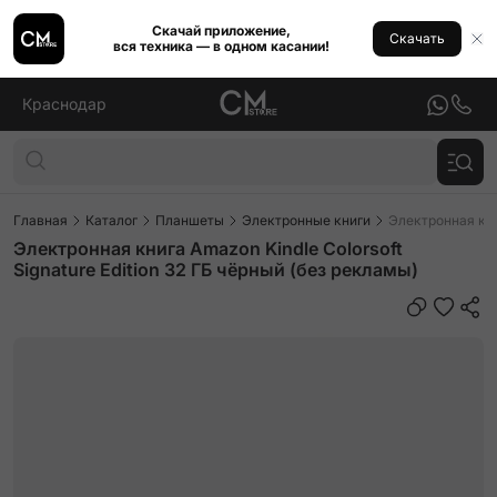
Скачай приложение,
Скачать
вся техника — в одном касании!
Краснодар
Главная
Каталог
Планшеты
Электронные книги
Электронная книг
Электронная книга Amazon Kindle Colorsoft
Signature Edition 32 ГБ чёрный (без рекламы)