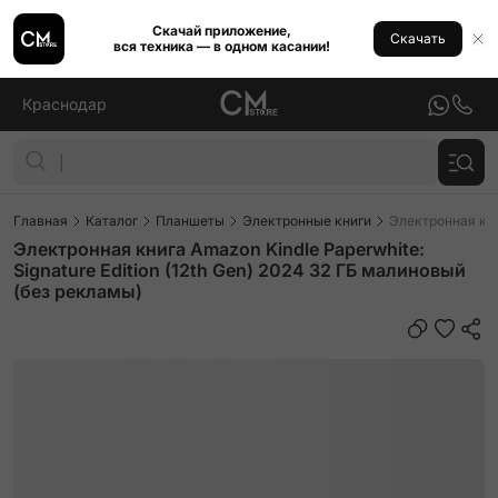
Скачай приложение,
Скачать
вся техника — в одном касании!
Краснодар
Главная
Каталог
Планшеты
Электронные книги
Электронная кни
Электронная книга Amazon Kindle Paperwhite:
Signature Edition (12th Gen) 2024 32 ГБ малиновый
(без рекламы)