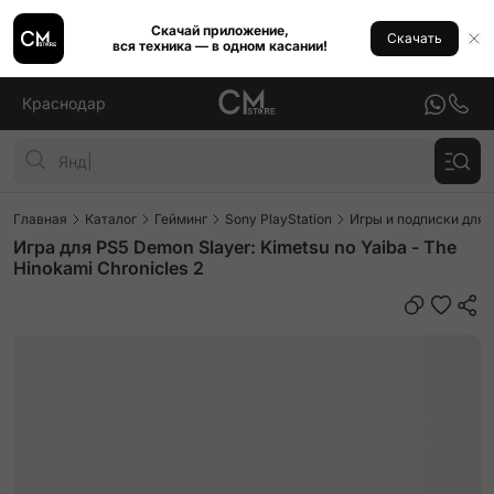
Скачай приложение,
Скачать
вся техника — в одном касании!
Краснодар
Главная
Каталог
Гейминг
Sony PlayStation
Игры и подписки для P
Игра для PS5 Demon Slayer: Kimetsu no Yaiba - The
Hinokami Chronicles 2