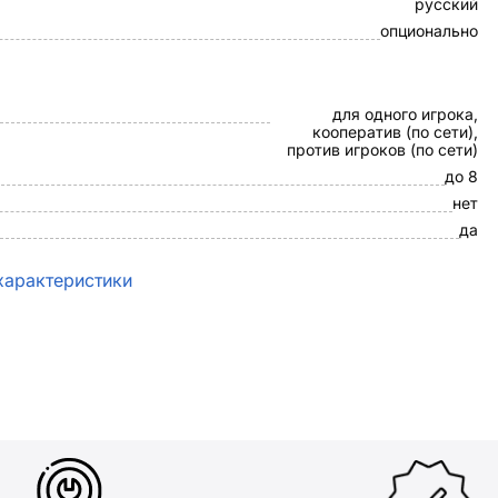
русский
опционально
для одного игрока,
кооператив (по сети),
против игроков (по сети)
до 8
нет
да
характеристики