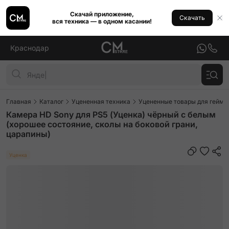
Скачай приложение,
Скачать
вся техника — в одном касании!
Краснодар
Главная
Каталог
Уцененная техника
Уцененные товары для гейми
Камера HD Sony для PS5 (Уценка) чёрный с белым
(хорошее состояние, сколы на боковой грани,
царапины)
Уценка