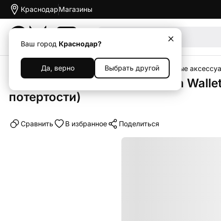
Краснодар
Магазины
Акции
Ваш город
Краснодар?
Да, верно
Выбрать другой
Главная
Каталог
Уцененная техника
Уцененные аксессу
Кардхолдер Apple FineWoven Wallet
потертости)
Cравнить
В избранное
Поделиться
Уценка