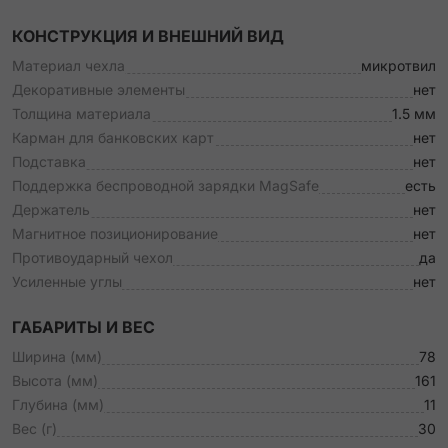
КОНСТРУКЦИЯ И ВНЕШНИЙ ВИД
Материал чехла
микротвил
Декоративные элементы
нет
Толщина материала
1.5 мм
Карман для банковских карт
нет
Подставка
нет
Поддержка беспроводной зарядки MagSafe
есть
Держатель
нет
Магнитное позиционирование
нет
Противоударный чехол
да
Усиленные углы
нет
ГАБАРИТЫ И ВЕС
Ширина (мм)
78
Высота (мм)
161
Глубина (мм)
11
Вес (г)
30