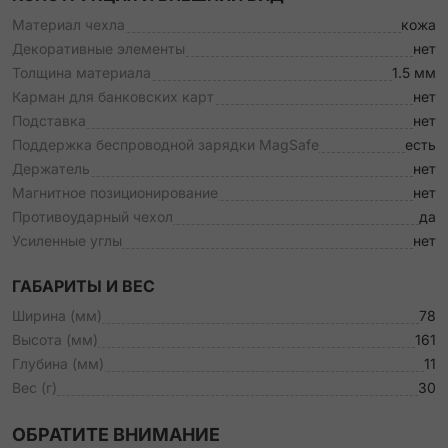
Материал чехла
кожа
Декоративные элементы
нет
Толщина материала
1.5 мм
Карман для банковских карт
нет
Подставка
нет
Поддержка беспроводной зарядки MagSafe
есть
Держатель
нет
Магнитное позиционирование
нет
Противоударный чехол
да
Усиленные углы
нет
ГАБАРИТЫ И ВЕС
Ширина (мм)
78
Высота (мм)
161
Глубина (мм)
11
Вес (г)
30
ОБРАТИТЕ ВНИМАНИЕ