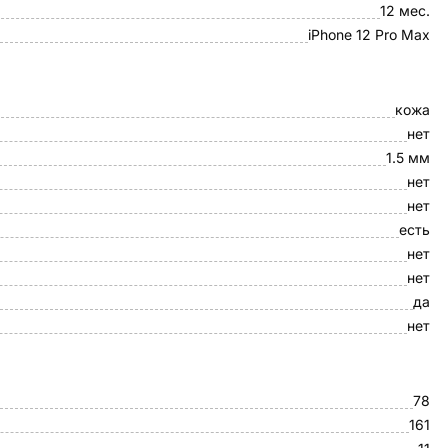
12 мес.
iPhone 12 Pro Max
кожа
нет
1.5 мм
нет
нет
есть
нет
нет
да
нет
78
161