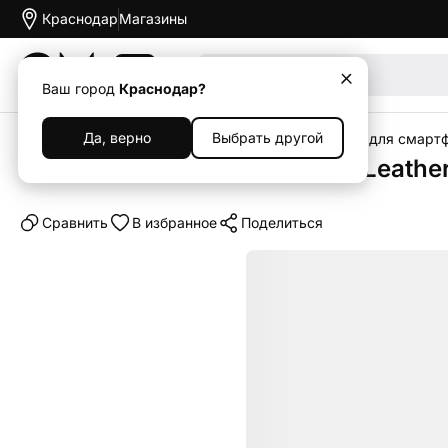
Краснодар
Магазины
Акции
Ваш город
Краснодар?
Да, верно
Выбрать другой
Главная
Каталог
Аксессуары
Чехлы
Чехлы для смарт
Клип-кейс (накладка) Apple Leather
Cравнить
В избранное
Поделиться