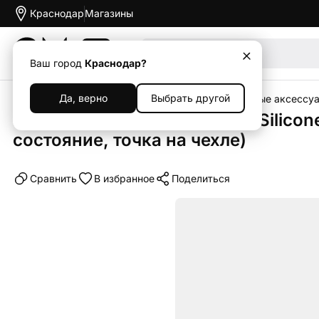
Краснодар
Магазины
Акции
Ваш город
Краснодар?
Да, верно
Выбрать другой
Главная
Каталог
Уцененная техника
Уцененные аксессу
Клип-кейс (накладка) Apple Silicon
состояние, точка на чехле)
Cравнить
В избранное
Поделиться
Уценка