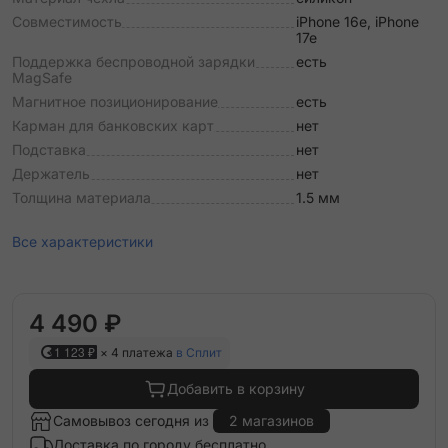
Совместимость
iPhone 16e, iPhone
17e
Поддержка беспроводной зарядки
есть
MagSafe
Магнитное позиционирование
есть
Карман для банковских карт
нет
Подставка
нет
Держатель
нет
Толщина материала
1.5 мм
Все характеристики
4 490 ₽
1 123 ₽
× 4 платежа
в Сплит
Добавить в корзину
Самовывоз сегодня из
2 магазинов
Доставка по городу бесплатно