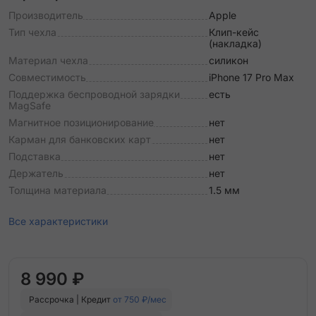
Производитель
Apple
Тип чехла
Клип-кейс
(накладка)
Материал чехла
силикон
Совместимость
iPhone 17 Pro Max
Поддержка беспроводной зарядки
есть
MagSafe
Магнитное позиционирование
нет
Карман для банковских карт
нет
Подставка
нет
Держатель
нет
Толщина материала
1.5 мм
Все характеристики
8 990 ₽
Рассрочка | Кредит
от 750 ₽/мес