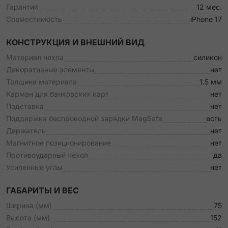
Гарантия
12 мес.
Совместимость
iPhone 17
КОНСТРУКЦИЯ И ВНЕШНИЙ ВИД
Материал чехла
силикон
Декоративные элементы
нет
Толщина материала
1.5 мм
Карман для банковских карт
нет
Подставка
нет
Поддержка беспроводной зарядки MagSafe
есть
Держатель
нет
Магнитное позиционирование
нет
Противоударный чехол
да
Усиленные углы
нет
ГАБАРИТЫ И ВЕС
Ширина (мм)
75
Высота (мм)
152