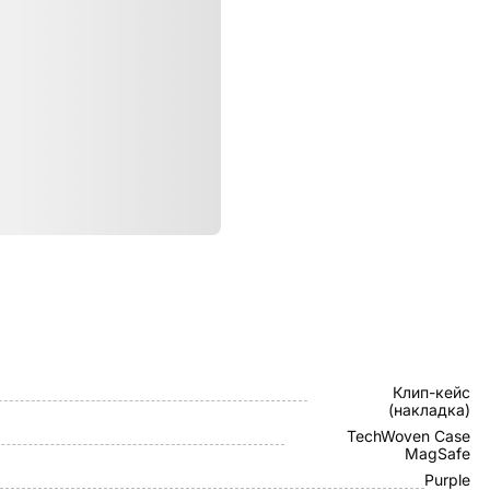
ристики
Apple
Клип-кейс
(накладка)
TechWoven Case
MagSafe
Purple