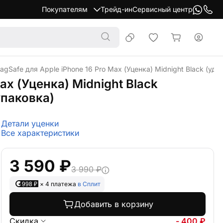
Покупателям
Трейд-ин
Сервисный центр
MagSafe для Apple iPhone 16 Pro Max (Уценка) Midnight Black (у
ax (Уценка) Midnight Black
упаковка)
Детали уценки
Все характеристики
3 590 ₽
3 990 ₽
998 ₽
× 4 платежа
в Сплит
Добавить в корзину
Скидка
- 400 ₽