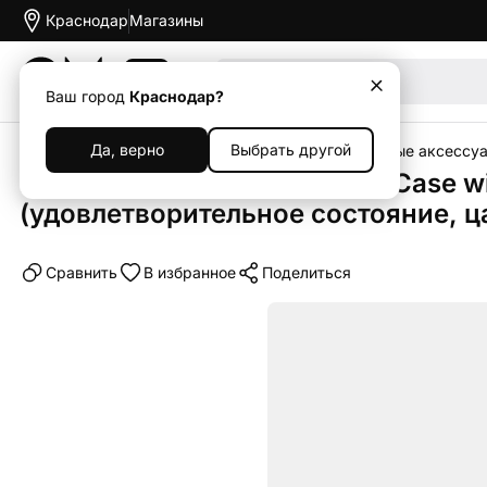
Краснодар
Магазины
Акции
Ваш город
Краснодар?
Да, верно
Выбрать другой
Главная
Каталог
Уцененная техника
Уцененные аксессу
Клип-кейс (накладка) Beats Case wi
(удовлетворительное состояние, ц
Cравнить
В избранное
Поделиться
Уценка