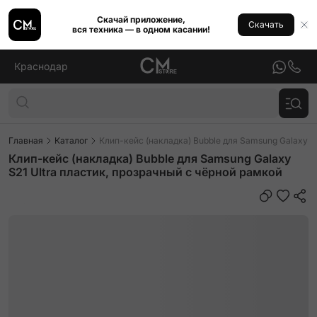
Скачай приложение,
Скачать
вся техника — в одном касании!
Краснодар
Главная
Каталог
Клип-кейс (накладка) Bubble для Samsung Galaxy S
Клип-кейс (накладка) Bubble для Samsung Galaxy
S21 Ultra пластик, прозрачный с чёрной рамкой