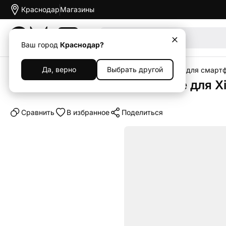
Краснодар
Магазины
Акции
Ваш город
Краснодар?
Да, верно
Выбрать другой
Главная
Каталог
Аксессуары
Чехлы
Чехлы для смарт
Клип-кейс (накладка) Bubble для X
Cравнить
В избранное
Поделиться