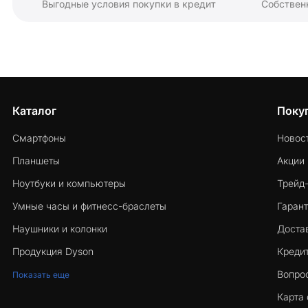
Выгодные условия покупки в кредит
Собствен
Каталог
Поку
Смартфоны
Новос
Планшеты
Акции
Ноутбуки и компьютеры
Трейд
Умные часы и фитнесс-браслеты
Гарант
Наушники и колонки
Достав
Продукция Dyson
Кредит
Вопро
Показать еще
Карта 