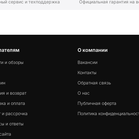
ный сервис и техподдержка
Официальная гарантия на в
пателям
О компании
ти и обзоры
Вакансии
Контакты
-ин
Обратная связь
ия и возврат
О нас
ка и оплата
Публичная оферта
 и рассрочка
Политика конфиденциальнос
сы и ответы
сайта