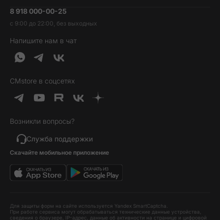
Умные часы и фитнесс-браслеты
8 918 000-00-25
Вакансии
Трейд-ин
Наушники и колонки
с 9:00 до 22:00, без выходных
Контакты
Гарантия и возврат
Продукция Dyson
Напишите нам в чат
Обратная связь
Доставка и оплата
Гейминг
О нас
Кредит и рассрочка
Гаджеты
Публичная оферта
Вопросы и ответы
Услуги и софт
CMstore в соцсетях
Политика конфиденциальности
Карта сайта
Идеи подарков
Новинки
Возникли вопросы?
Товары дня
Выгодные комплекты
Служба поддержки
Скачайте мобильное приложение
Хиты продаж
Уценка
Для защиты форм на сайте используется Yandex SmartCaptcha.
При работе сервиса могут обрабатываться технические данные устройства,
сведения о браузере, IP-адрес, данные об активности на странице и цифровой