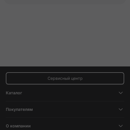
Сервисный центр
Каталог
Смартфоны
Покупателям
Планшеты
Новости и обзоры
Ноутбуки и компьютеры
О компании
Акции