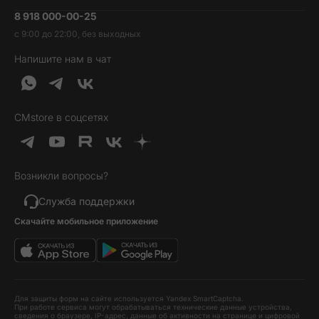
Умные часы и фитнесс-браслеты
8 918 000-00-25
Вакансии
Трейд-ин
Наушники и колонки
с 9:00 до 22:00, без выходных
Контакты
Гарантия и возврат
Продукция Dyson
Напишите нам в чат
Обратная связь
Доставка и оплата
Гейминг
О нас
Кредит и рассрочка
Гаджеты
Публичная оферта
Вопросы и ответы
Услуги и софт
CMstore в соцсетях
Политика конфиденциальности
Карта сайта
Идеи подарков
Новинки
Возникли вопросы?
Товары дня
Выгодные комплекты
Служба поддержки
Скачайте мобильное приложение
Хиты продаж
Уценка
Для защиты форм на сайте используется Yandex SmartCaptcha.
При работе сервиса могут обрабатываться технические данные устройства,
сведения о браузере, IP-адрес, данные об активности на странице и цифровой