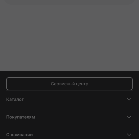
Сервисный центр
Каталог
Смартфоны
Покупателям
Планшеты
Новости и обзоры
Ноутбуки и компьютеры
О компании
Акции